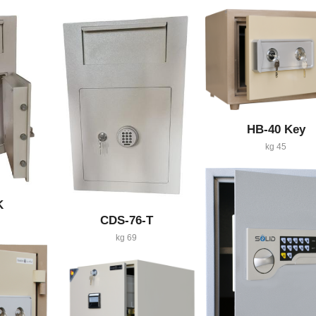
HB-40 Key
45 kg
K
CDS-76-T
69 kg