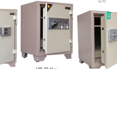
85 kg
HB-65 Key
95 kg
tal
HB-70 Key
105 kg