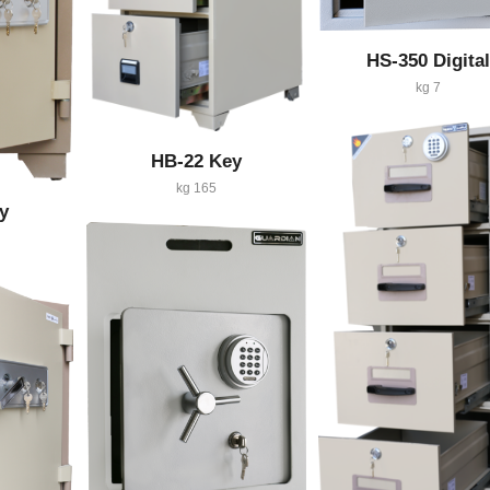
HS-350 Digital
7 kg
HB-22 Key
165 kg
y