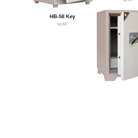
HB-58 Key
60 kg
HB-65 Digi
95 kg