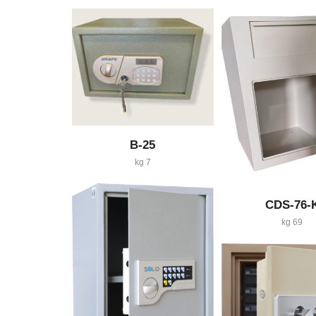
B-25
7 kg
CDS-76-
69 kg