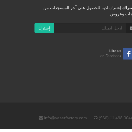
شتراك
إشترك لدينا للحصول على آخر المستجدات من
جات وعروض
إشترك
Like us
on Facebook
info@yaserfactory.com
·
(966) 11 498 004