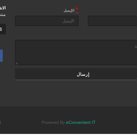
الا
*
الإيميل
منت
4
Powered By
eConvenient IT